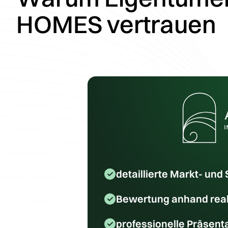
HOMES vertrauen
detaillierte Markt- un
Bewertung anhand real
professionelle Präsent