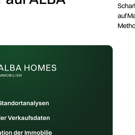
Scharb
auf Ma
Metho
d Standortanalysen
er Verkaufsdaten
ation der Immobilie