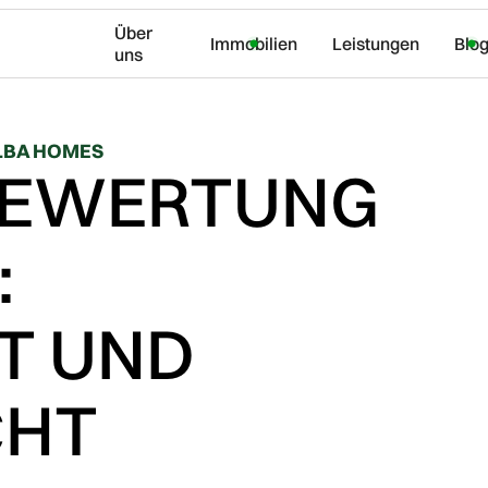
Über
Immobilien
Leistungen
Blo
uns
ALBA HOMES
BEWERTUNG
:
T UND
CHT