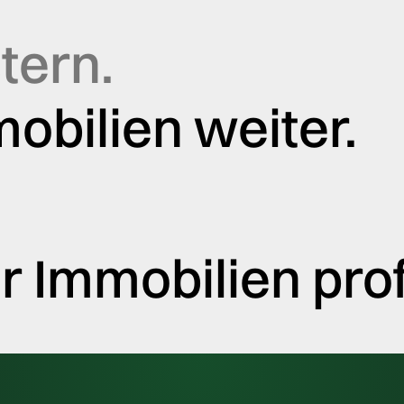
tern.
obilien weiter.
 Immobilien prof