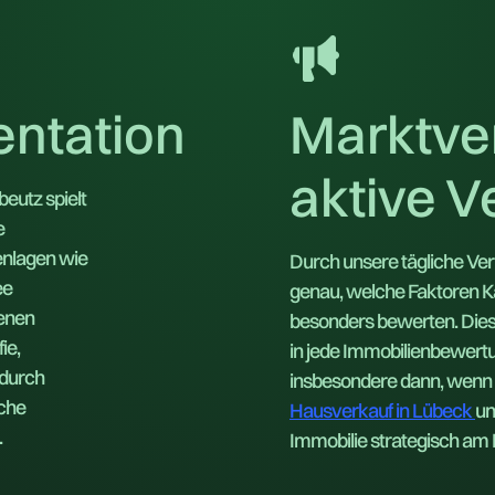
ntation
Marktve
aktive 
eutz spielt
e
enlagen wie
Durch unsere tägliche Ve
ee
genau, welche Faktoren Kä
enen
besonders bewerten. Diese
ie,
in jede Immobilienbewertun
 durch
insbesondere dann, wenn 
iche
Hausverkauf in Lübeck
un
.
Immobilie strategisch am 