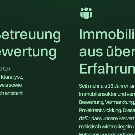
Betreuung
Immobil
ewertung
aus übe
Erfahru
erten
rktanalyse,
weis sowie
Seit mehr als 18 Jahren ar
ch entsteht
Immobiliensektor und ver
Bewertung, Vermarktung, 
Projektentwicklung. Diese 
dafür, dass unsere Bewer
realistisch widerspiegeln 
Entscheidungsgrundlage b