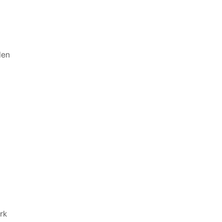
len
rk