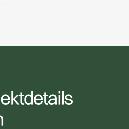
e
jektdetails
n