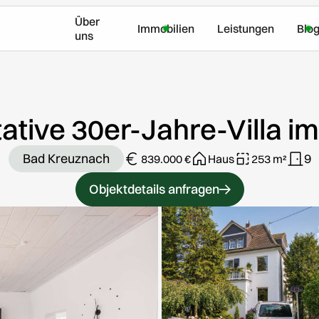
Über
Immobilien
Leistungen
Blo
uns
tive 30er-Jahre-Villa im
Bad Kreuznach
9
839.000 €
Haus
253 m²
Objektdetails anfragen