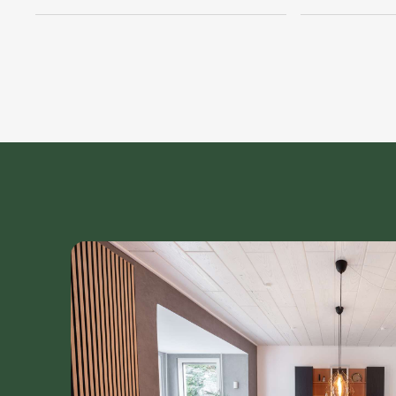
Mit der 2025 installierten Hybrid-Heizung ist das H
Heizungsanlage wurde wie die Heizungsanlage davo
welches bei Kauf mit übernommen wird.