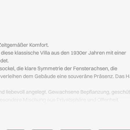
Zeitgemäßer Komfort.
h diese klassische Villa aus den 1930er Jahren mit einer
det.
sockel, die klare Symmetrie der Fensterachsen, die
 verleihen dem Gebäude eine souveräne Präsenz. Das 
und liebevoll angelegt. Gewachsene Bepflanzung, geschüt
besondere Mischung aus Privatsphäre und Offenheit.
r, verteilt auf mehrere Ebenen.
, sichtbare Dachbalken im ausgebauten Dachgeschoss