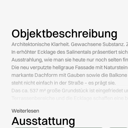
Objektbeschreibung
Architektonische Klarheit. Gewachsene Substanz. 
In erhöhter Ecklage des Salinentals präsentiert sic
Ausstrahlung, wie man sie heute nur noch selten fin
Die neu verputzte hellgraue Fassade mit Naturstein
markante Dachform mit Gauben sowie die Balkone
steht nicht einfach in der Straße – es prägt sie.
Das ca. 537 m² große Grundstück ist eingefriedet 
Terrassenbereiche und die Ecklage schaffen eine 
Innenräume mit Charakter und Großzügigkeit
Weiterlesen
Auf rund 253 m² Wohnfläche entfalten sich 9 Zimme
Ausstattung
Großzügige Raumproportionen, massive Holzböden