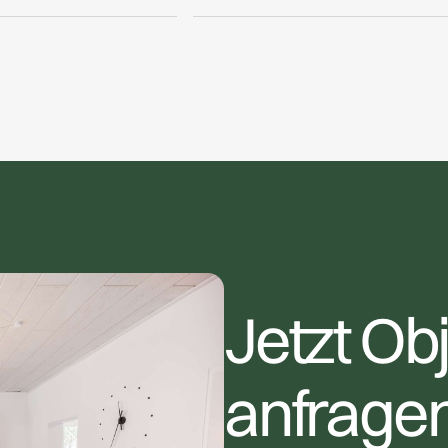
aus zudem energetisch zukunftsfähig aufgestellt. Die neu
r in einem zukunftsweisenden Mietmodell installiert,
Jetzt Ob
anfrage