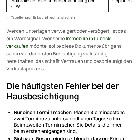
Protokolle der Eigentümer­versammlung bei
Geplante Sani
ETW
Werden Unterlagen verweigert oder verzögert, ist das
ein Warnsignal. Wer seine
Immobilie in Lübeck
verkaufen
möchte, sollte diese Dokumente übrigens
schon vor der ersten Besichtigung vollständig
bereithalten, das schafft Vertrauen und beschleunigt den
Verkaufsprozess.
Die häufigsten Fehler bei der
Hausbesichtigung
Nur einen Termin machen:
Planen Sie mindestens
zwei Termine zu unterschiedlichen Tageszeiten.
Beim zweiten Termin sehen Sie Details, die Ihnen
beim ersten entgangen sind.
Sich vom Gesamteindruck blenden lassen:
Frisch