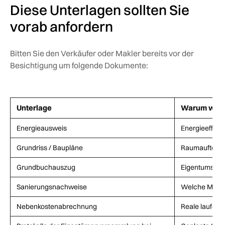
Diese Unterlagen sollten Sie
vorab anfordern
Bitten Sie den Verkäufer oder Makler bereits vor der
Besichtigung um folgende Dokumente:
Unterlage
Warum wich
Energieausweis
Energieeffizie
Grundriss / Baupläne
Raumaufteilu
Grundbuchauszug
Eigentumsver
Sanierungsnachweise
Welche Moder
Nebenkostenabrechnung
Reale laufend