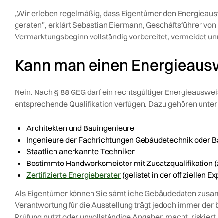
„Wir erleben regelmäßig, dass Eigentümer den Energieausw
geraten", erklärt Sebastian Eiermann, Geschäftsführer vo
Vermarktungsbeginn vollständig vorbereitet, vermeidet u
Kann man einen Energieauswe
Nein. Nach § 88 GEG darf ein rechtsgültiger Energieauswei
entsprechende Qualifikation verfügen. Dazu gehören unte
Architekten und Bauingenieure
Ingenieure der Fachrichtungen Gebäudetechnik oder B
Staatlich anerkannte Techniker
Bestimmte Handwerksmeister mit Zusatzqualifikation (z
Zertifizierte Energieberater
(gelistet in der offiziellen 
Als Eigentümer können Sie sämtliche Gebäudedaten zusamm
Verantwortung für die Ausstellung trägt jedoch immer der 
Prüfung nutzt oder unvollständige Angaben macht, riskiert n