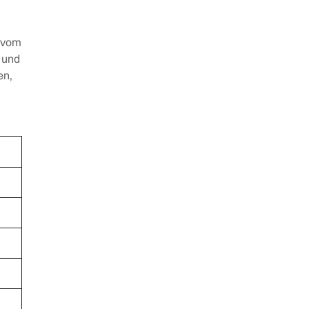
g vom
 und
en,
)