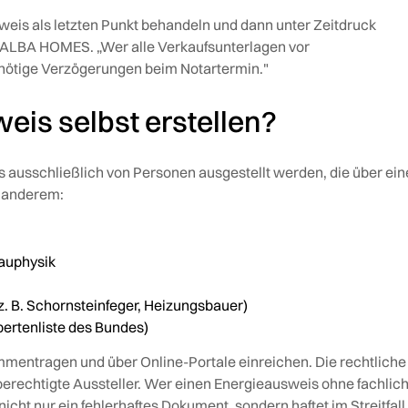
eis als letzten Punkt behandeln und dann unter Zeitdruck
n ALBA HOMES. „Wer alle Verkaufsunterlagen vor
nnötige Verzögerungen beim Notartermin."
is selbst erstellen?
s ausschließlich von Personen ausgestellt werden, die über ein
r anderem:
auphysik
. B. Schornsteinfeger, Heizungsbauer)
Expertenliste des Bundes)
entragen und über Online-Portale einreichen. Die rechtliche
berechtigte Aussteller. Wer einen Energieausweis ohne fachlic
icht nur ein fehlerhaftes Dokument, sondern haftet im Streitfall